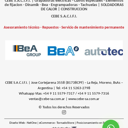
CEBE S.A.C.I.F.I. | Grapadoras electricas - Clavos especiales - Elementos
de fijacion - Dinamik - Bea - Engrampadoras - Tachuelas |
SOLDADORAS
DE CALOR
|
CONSTRUCCION
CEBE S.A.C.I.F.I.
Asesoramiento técnico - Repuestos - Servicio de mantenimiento permanente
CEBE S.A.C.I.F.I. | Jose Cortejarena 3558 (B1738CPF) – La Reja, Moreno, BsAs –
Argentina | Tel:
+54 11 5263-2798
Whatsapp Vtas: +54 9 11 5579-7317 / +54 9 11 5579-7316
ventas@cebe-sa.com.ar
|
www.cebe-sa.com.ar
© Todos los derechos Reservados
Diseño Web - NetOne
|
eCommerce - TornadoStore
|
Posicionamiento en Buscadores -