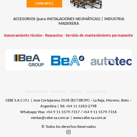
ACCESORIOS (para INSTALACIONES NEUMÁTICAS)
|
INDUSTRIA
MADERERA
Asesoramiento técnico - Repuestos - Servicio de mantenimiento permanente
Promociones
Nosotros
Marcas
Documentos
CEBE S.A.C.I.F.I. | Jose Cortejarena 3558 (B1738CPF) – La Reja, Moreno, BsAs –
Argentina | Tel:
+54 11 5263-2798
Whatsapp Vtas: +54 9 11 5579-7317 / +54 9 11 5579-7316
ventas@cebe-sa.com.ar
|
www.cebe-sa.com.ar
© Todos los derechos Reservados